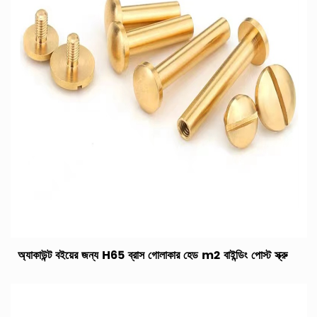
অ্যাকাউন্ট বইয়ের জন্য H65 ব্রাস গোলাকার হেড m2 বাইন্ডিং পোস্ট স্ক্রু