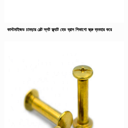
কাস্টমাইজড চামড়ার বেল্ট স্লট ফ্ল্যাট হেড ব্রাস শিকাগো স্ক্রু ব্যবহার করে