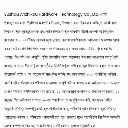
Suzhou Anzhikou Hardware Technology Co., Ltd. একটি
প্রস্তুতকারক যা প্রিসিশন স্ক্রুগুলির উন্নয়ন, উৎপাদন এবং বিক্রয়কে একীভূত করে।
ব্রাস
শিকাগো স্ক্রু প্রস্তুতকারক
এবং
ব্রাস শিকাগো স্ক্রু কারখানা চীনে
। কোম্পানির বিদ্যমান
কারখানা ২০০০ বর্গমিটার এলাকা জুড়ে রয়েছে এবং ধারাবাহিকভাবে তাইওয়ান ও জাপান থেকে
২০০ সেটের বেশি প্রিসিশন সরঞ্জাম আনা হয়েছে, যার মধ্যে কোল্ড হেডিং, থ্রেড রোলিং
ওয়্যার, সিএনসি এবং অ্যান্টি-লুজিং ইত্যাদির মতো ফাস্টেনার উৎপাদন সরঞ্জামের সম্পূর্ণ সেট
রয়েছে, যা ০.৬ মিমি বাহ্যিক ব্যাস/০.৬ মিমি দৈর্ঘ্যের মাইক্রো স্ক্রু উৎপাদন করতে পারে এবং
স্ট্যান্ডার্ড পার্টস ও নন-স্ট্যান্ডার্ড স্ক্রুগুলির বার্ষিক উৎপাদন ক্ষমতা ২০০০ বর্গমিটার পর্যন্ত।
আনঝিকৌ হার্ডওয়্যারের পরীক্ষার সরঞ্জামের সম্পূর্ণ পরিসর রয়েছে এবং আইএসও৯০০১:২০১৫
গুণমান সিস্টেম সার্টিফিকেশন পাস করেছে, ২০ বছরের শিল্প উৎপাদন ও উন্নয়ন অভিজ্ঞতা, ২০
বছরের শিল্প অভিজ্ঞতা সম্পন্ন ১০ জন প্রকৌশল ও প্রযুক্তিগত কর্মী, গ্রাহকের চাহিদা
অনুযায়ী বিভিন্ন নন-স্ট্যান্ডার্ড স্ক্রু কাস্টমাইজ করে,
পাইকারি ব্রাস শিকাগো স্ক্রু
, বিভিন্ন
গ্রাহকের গুণমান ও পরিমাণের প্রয়োজনীয়তা পূরণ করতে। সুঝো আনঝিকৌ প্রিসিশন স্ক্রুগুলি
চমৎকার পণ্য গুণমান সহ, সারা বিশ্বের ৪০টি দেশ ও অঞ্চলে রপ্তানি হয়।