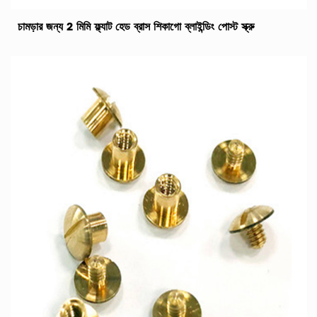
চামড়ার জন্য 2 মিমি ফ্ল্যাট হেড ব্রাস শিকাগো ব্লাইন্ডিং পোস্ট স্ক্রু