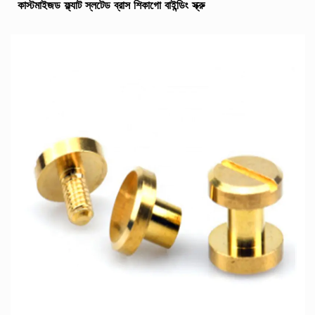
কাস্টমাইজড ফ্ল্যাট স্লটেড ব্রাস শিকাগো বাইন্ডিং স্ক্রু