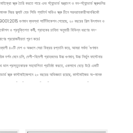
ক্রো স্ক্রু তৈরি করতে পারে এবং স্ট্যান্ডার্ড যন্ত্রাংশ ও নন-স্ট্যান্ডার্ড স্ক্রুগুলির
নক মিরর ফ্ল্যাট হেড সিডি প্যাটার্ন অডিও স্ক্রু চীনে সরবরাহকারী
আনঝিকৌ
 ISO9001:2015 গুণমান ব্যবস্থা সার্টিফিকেশন পেয়েছে, ২০ বছরের শিল্প উৎপাদন ও
কৌশল ও প্রযুক্তিগত কর্মী, গ্রাহকের চাহিদা অনুযায়ী বিভিন্ন ধরণের নন-
রিমাণের প্রয়োজনীয়তা পূরণ করে।
বব্যাপী ৪০টি দেশ ও অঞ্চলে সেরা বিক্রয় রপ্তানি করে, আমরা সর্বদা 'গুণমান
 দর্শন মেনে চলি, দেশী-বিদেশী গ্রাহকদের উচ্চ গুণমান, উচ্চ নির্ভুল ফাস্টেনার
থে ভাল প্রস্তুতকারক সহযোগিতা প্রতিষ্ঠা করতে, একসাথে বেড়ে উঠে একটি
ার্ড স্ক্রু কাস্টমাইজেশনে ২০ বছরের অভিজ্ঞতা রয়েছে,
কাস্টমাইজড অ-মানক
মান এবং ডেলিভারি সময়ের প্রতিশ্রুতি দেব এবং আরও পেশাদার পরিষেবা প্রদান