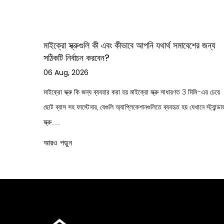
সমাবেশের জন্য
লিক-প্রুফ আউটডোর নির্মাণের জন্য জলরোধী স্ব-সিলিং
স্ক্রুগুলিকে কী অপরিহার্য করে তোলে?
31 Jul, 2026
ণত 3 মিমি-এর চেয়ে
জলরোধী স্ব সিলিং স্ক্রু বোঝা ওয়াটারপ্রুফ সেলফ সিলিং স্ক্রুগুলি হল মাথ
় যেখানে স্ট্যান্ডার্ড
একটি সমন্বিত রাবার বা EPDM ওয়াশার দিয়ে ডিজাইন করা ফাস্টেনার 
চালিত পৃষ্ঠের উপাদানগুলির......
আরও পড়ুন