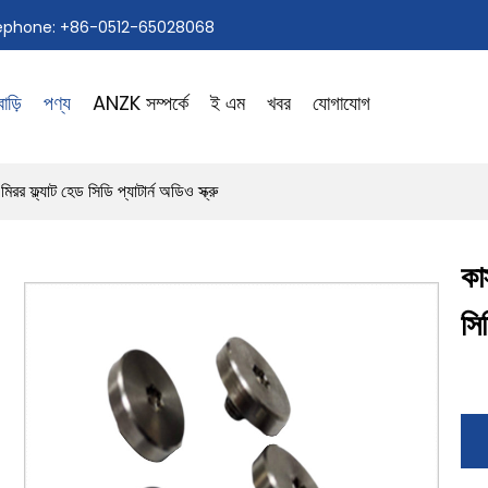
ephone: +86-0512-65028068
বাড়ি
পণ্য
ANZK সম্পর্কে
ই এম
খবর
যোগাযোগ
 ফ্ল্যাট হেড সিডি প্যাটার্ন অডিও স্ক্রু
কা
সিড