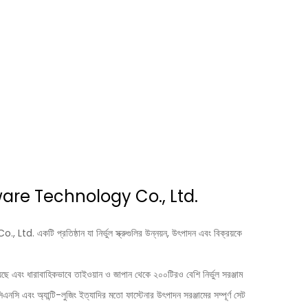
re Technology Co., Ltd.
 প্রতিষ্ঠান যা নির্ভুল স্ক্রুগুলির উন্নয়ন, উৎপাদন এবং বিক্রয়কে
়েছে এবং ধারাবাহিকভাবে তাইওয়ান ও জাপান থেকে ২০০টিরও বেশি নির্ভুল সরঞ্জাম
এনসি এবং অ্যান্টি-লুজিং ইত্যাদির মতো ফাস্টেনার উৎপাদন সরঞ্জামের সম্পূর্ণ সেট