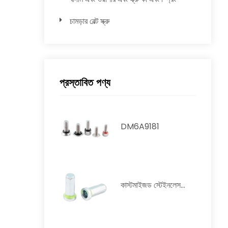
চামড়ার বেল্ট স্ক্রু
প্রস্তাবিত পণ্য
DM6A9181
কাস্টমাইজড স্টেইনলেস...