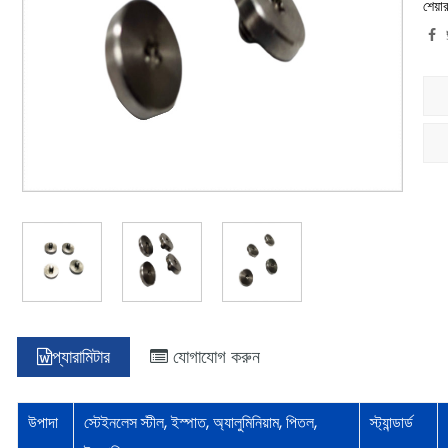
শেয়া
প্যারামিটার
যোগাযোগ করুন
উপাদা
স্টেইনলেস স্টীল, ইস্পাত, অ্যালুমিনিয়াম, পিতল,
স্ট্যান্ডার্ড