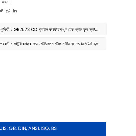
র করুন :
পূর্ববর্তী：GB2673 CD প্যাটার্ন কাউন্টারসাঙ্ক হেড প্লাম ফুল স্লট মেশিন স্ক্রু
পরবর্তী：কাউন্টারসাঙ্ক হেড স্টেইনলেস স্টীল সাটিন ব্রাশড মিনি টর্ক্স স্ক্রু
JIS, GB, DIN, ANSI, ISO, BS