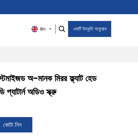
একটি উদ্ধৃতি অনুরোধ
Bn
স্টমাইজড অ-মানক মিরর ফ্ল্যাট হেড
ি প্যাটার্ন অডিও স্ক্রু
কোটা নিন