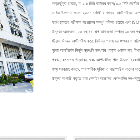
অন্তর্ভুক্ত রয়েছে, যা ০.৬ মিমি বাইরের ব্যাস/০.৬ মিমি দৈর্ঘ্যের মাই
বার্ষিক উৎপাদন ক্ষমতা ২০০০ বর্গমিটার পর্যন্ত।
কাস্টমাইজড অ-মা
হার্ডওয়্যারের পরীক্ষার সরঞ্জামের সম্পূর্ণ পরিসর রয়েছে এবং
উন্নয়ন অভিজ্ঞতা, ২০ বছরের শিল্প অভিজ্ঞতা সম্পন্ন ১০ জন প্র
স্ট্যান্ডার্ড স্ক্রু কাস্টমাইজ করে, বিভিন্ন গ্রাহকের গুণমান ও প
সুঝো আনঝিকৌ নির্ভুল স্ক্রুগুলি চমৎকার পণ্যের গুণমান সহ, বিশ্
প্রথম, ক্রমাগত উদ্ভাবন, খরচ অপ্টিমাইজ, গতি উন্নত' ব্যবসায়িক
পণ্য সরবরাহ করতে, পারস্পরিক সুবিধা ও পারস্পরিক লাভের সা
উন্নত আগামী গড়তে হাত মেলাই! আমাদের কোম্পানির নন-স্ট্যান্ড
মিরর ফ্ল্যাট হেড সিডি প্যাটার্ন অডিও স্ক্রু চীনে
আমরা পণ্যের গুণ
করব।