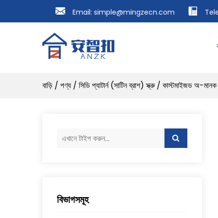
Email:
simple@mingzecn.com
Tel
বাড়ি
/
পণ্য
/
সিডি প্যাটার্ন (সাটিন ব্রাশ) স্ক্রু
/
কাস্টমাইজড অ-মানক মিরর
বিভাগসমূহ